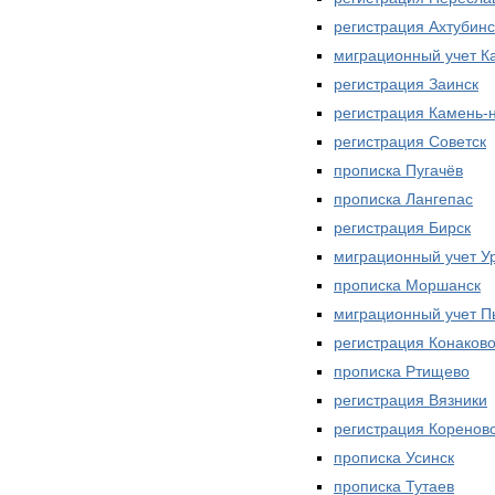
регистрация Ахтубинс
миграционный учет К
регистрация Заинск
регистрация Камень-
регистрация Советск
прописка Пугачёв
прописка Лангепас
регистрация Бирск
миграционный учет У
прописка Моршанск
миграционный учет П
регистрация Конаков
прописка Ртищево
регистрация Вязники
регистрация Коренов
прописка Усинск
прописка Тутаев