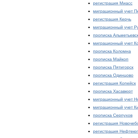
регистрация Миасс
миграционный учет П
регистрация Керчь
миграционный учет Р
прописка Альметьевс
миграционный учет К
прописка Коломна
прописка Майкоп
прописка Пятигорск
прописка Одинцово
регистрация Копейск
прописка Хасавюрт
миграционный учет Н
миграционный учет К
прописка Серпухов
регистрация Новочеб
регистрация Нефтеюг