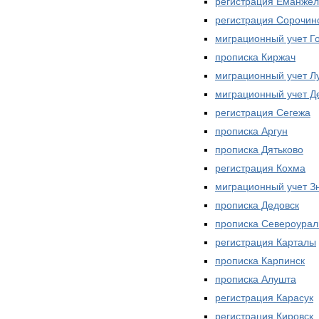
регистрация Еманжел
регистрация Сорочин
миграционный учет Г
прописка Киржач
миграционный учет Л
миграционный учет Д
регистрация Сегежа
прописка Аргун
прописка Дятьково
регистрация Кохма
миграционный учет З
прописка Дедовск
прописка Североурал
регистрация Карталы
прописка Карпинск
прописка Алушта
регистрация Карасук
регистрация Кировск