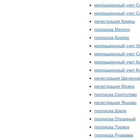
миграционный учет С
миграционный учет С
регистрация Кимры
прописка Мегион
прописка Кизляр
миграционный учет У
миграционный учет С
миграционный учет К
миграционный учет К
регистрация Шелехов
регистрация Можга
прописка Сертолово
регистрация Ярцево
прописка Шали
прописка Отрадный
прописка Торжок
прописка Рузаевка