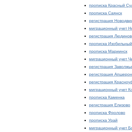
прописка Красный Су
прописка Саянск
регистрация Новодви
миграционный учет Н
регистрация Людинов
прописка Изобильный
прописка Мариинск
миграционный учет Ч
регистрация Заволжь
регистрация Апшерон
регистрация Красноу
миграционный учет К
прописка Каменка
регистрация Елизово
прописка Фролово
прописка Урай
миграционный учет Б