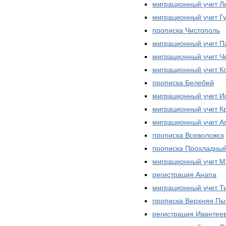
миграционный учет Л
миграционный учет Г
прописка Чистополь
миграционный учет П
миграционный учет Ч
миграционный учет К
прописка Белебей
миграционный учет И
миграционный учет К
миграционный учет А
прописка Всеволожск
прописка Прохладны
миграционный учет М
регистрация Анапа
миграционный учет Т
прописка Верхняя П
регистрация Ивантее