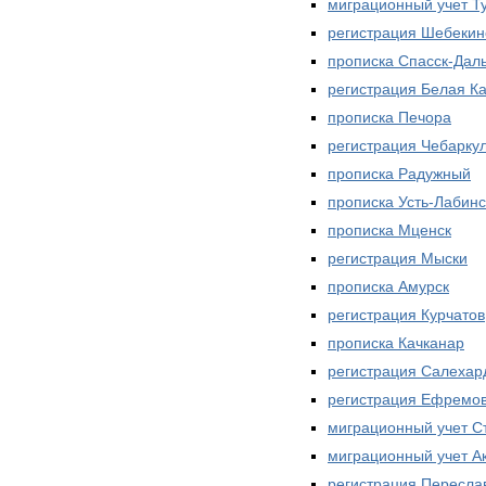
миграционный учет Т
регистрация Шебекин
прописка Спасск-Дал
регистрация Белая К
прописка Печора
регистрация Чебарку
прописка Радужный
прописка Усть-Лабинс
прописка Мценск
регистрация Мыски
прописка Амурск
регистрация Курчатов
прописка Качканар
регистрация Салехар
регистрация Ефремо
миграционный учет С
миграционный учет А
регистрация Пересла