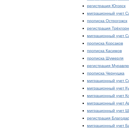
регистрация Югорск
миграционный учет С
прописка Острогожск
регистрация Трёхгор
миграционный учет 
прописка Корсаков
прописка Касимов
прописка Шумерля
регистрация Муравле
прописка Чернушка
миграционный учет С
миграционный учет К
миграционный учет К
миграционный учет А
миграционный учет Ш
регистрация Благода
миграционный учет Б