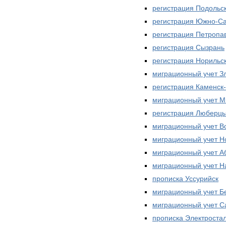
регистрация Подольс
регистрация Южно-С
регистрация Петропа
регистрация Сызрань
регистрация Норильс
миграционный учет З
регистрация Каменск
миграционный учет 
регистрация Люберц
миграционный учет В
миграционный учет Н
миграционный учет А
миграционный учет Н
прописка Уссурийск
миграционный учет Б
миграционный учет С
прописка Электроста