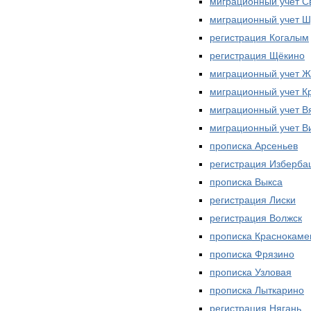
миграционный учет 
миграционный учет Ш
регистрация Когалым
регистрация Щёкино
миграционный учет Ж
миграционный учет К
миграционный учет В
миграционный учет В
прописка Арсеньев
регистрация Изберба
прописка Выкса
регистрация Лиски
регистрация Волжск
прописка Краснокаме
прописка Фрязино
прописка Узловая
прописка Лыткарино
регистрация Нягань