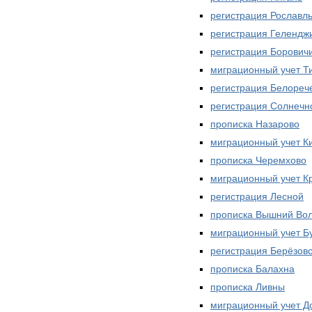
регистрация Рославл
регистрация Гелендж
регистрация Борович
миграционный учет Т
регистрация Белореч
регистрация Солнечн
прописка Назарово
миграционный учет К
прописка Черемхово
миграционный учет К
регистрация Лесной
прописка Вышний Во
миграционный учет Б
регистрация Берёзов
прописка Балахна
прописка Ливны
миграционный учет Д