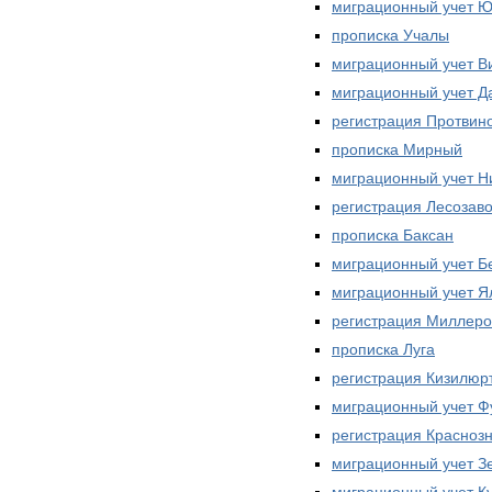
миграционный учет 
прописка Учалы
миграционный учет В
миграционный учет Д
регистрация Протвин
прописка Мирный
миграционный учет Н
регистрация Лесозав
прописка Баксан
миграционный учет Б
миграционный учет Я
регистрация Миллеро
прописка Луга
регистрация Кизилюр
миграционный учет 
регистрация Красноз
миграционный учет З
миграционный учет К