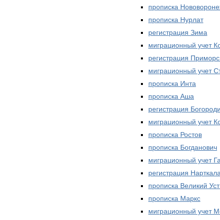
прописка Нововорон
прописка Нурлат
регистрация Зима
миграционный учет К
регистрация Приморс
миграционный учет С
прописка Инта
прописка Аша
регистрация Богород
миграционный учет К
прописка Ростов
прописка Богданович
миграционный учет Г
регистрация Нарткал
прописка Великий Ус
прописка Маркс
миграционный учет М