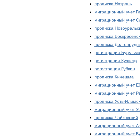
прописка Назрань
миграционный учет Г
миграционный учет С
прописка Новоуральс
прописка Воскресенс
прописка Долгопрудн
регистрация Бугульм
регистрация Кузнецк
регистрация Губкин
прописка Кинешма
миграционный учет Е
миграционный учет Р
прописка Усть-Илимс
миграционный учет У
прописка Чайковский
миграционный учет А
миграционный учет Б