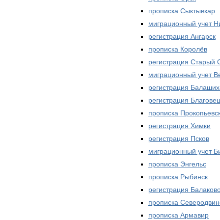
прописка Сыктывкар
миграционный учет Н
регистрация Ангарск
прописка Королёв
регистрация Старый 
миграционный учет В
регистрация Балаших
регистрация Благове
прописка Прокопьевс
регистрация Химки
регистрация Псков
миграционный учет Б
прописка Энгельс
прописка Рыбинск
регистрация Балаков
прописка Северодвин
прописка Армавир