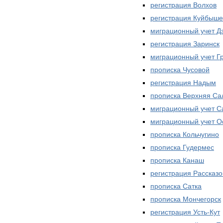
регистрация Волхов
регистрация Куйбыше
миграционный учет Д
регистрация Заринск
миграционный учет Г
прописка Чусовой
регистрация Надым
прописка Верхняя Са
миграционный учет 
миграционный учет О
прописка Кольчугино
прописка Гудермес
прописка Канаш
регистрация Рассказо
прописка Сатка
прописка Мончегорск
регистрация Усть-Кут