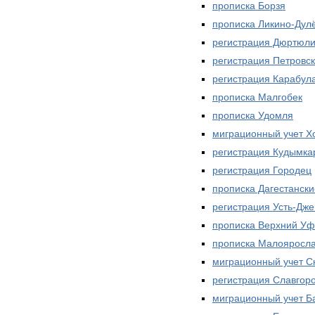
прописка Борзя
прописка Ликино-Дул
регистрация Дюртюл
регистрация Петровск
регистрация Карабул
прописка Малгобек
прописка Удомля
миграционный учет Х
регистрация Кудымка
регистрация Городец
прописка Дагестански
регистрация Усть-Дже
прописка Верхний У
прописка Малояросл
миграционный учет С
регистрация Славгор
миграционный учет Б