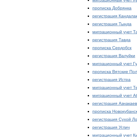
прописка Добрянка
регистрация Кандала
регистрация Тында
миграционный учет Т
регистрация Тавда
прописка Сердобск
регистрация Валуйки
миграционный учет Г
прописка Вятские По
регистрация Истра
миграционный учет Т
миграционный учет А
регистрация Азнакае
прописка Новокубанс
регистрация Сухой Ло
регистрация Углич
миграционный учет К