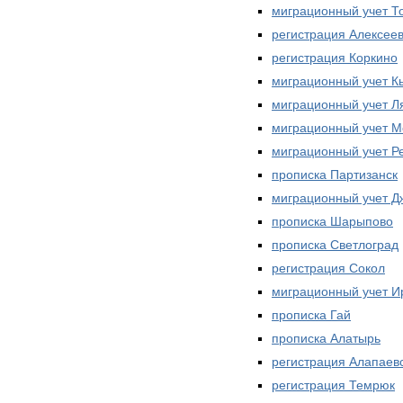
миграционный учет Т
регистрация Алексее
регистрация Коркино
миграционный учет 
миграционный учет Л
миграционный учет М
миграционный учет Р
прописка Партизанск
миграционный учет Д
прописка Шарыпово
прописка Светлоград
регистрация Сокол
миграционный учет И
прописка Гай
прописка Алатырь
регистрация Алапаев
регистрация Темрюк