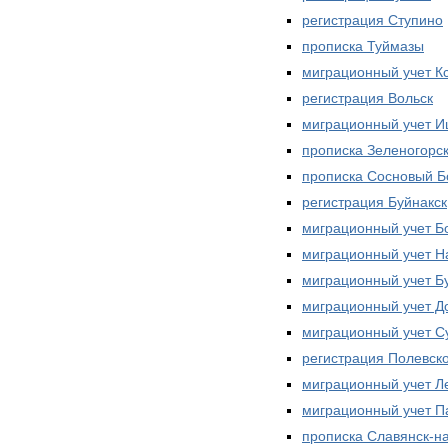
регистрация Ступино
прописка Туймазы
миграционный учет К
регистрация Вольск
миграционный учет 
прописка Зеленогорс
прописка Сосновый Б
регистрация Буйнакск
миграционный учет Б
миграционный учет Н
миграционный учет Б
миграционный учет Д
миграционный учет С
регистрация Полевск
миграционный учет Л
миграционный учет П
прописка Славянск-н