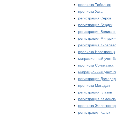
прописка Тобольск
прописка Ухта
регистрация Серов
регистрация Бердск
регистрация Великие 
регистрация Мичурин
регистрация Киселёвс
прописка Новотроицк
миграционный учет З
прописка Соликамск
миграционный учет Р
регистрация Домодед
прописка Магадан
регистрация Глазов
регистрация Каменск
прописка Железногор
регистрация Канск