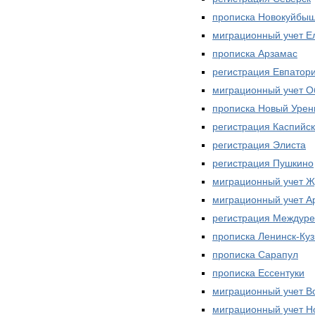
прописка Новокуйбыш
миграционный учет Е
прописка Арзамас
регистрация Евпатор
миграционный учет О
прописка Новый Урен
регистрация Каспийск
регистрация Элиста
регистрация Пушкино
миграционный учет Ж
миграционный учет А
регистрация Междуре
прописка Ленинск-Ку
прописка Сарапул
прописка Ессентуки
миграционный учет В
миграционный учет Н