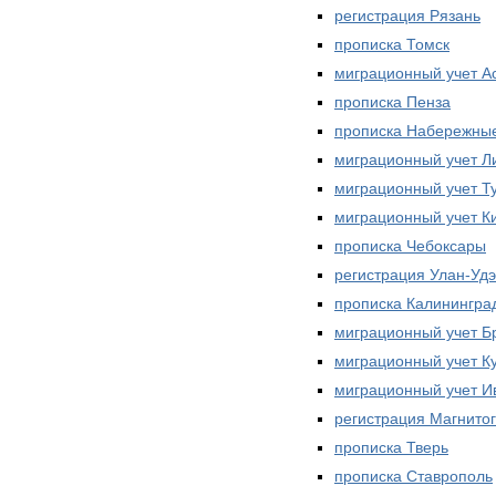
регистрация Рязань
прописка Томск
миграционный учет А
прописка Пенза
прописка Набережны
миграционный учет Л
миграционный учет Т
миграционный учет К
прописка Чебоксары
регистрация Улан-Удэ
прописка Калинингра
миграционный учет Б
миграционный учет К
миграционный учет И
регистрация Магнитог
прописка Тверь
прописка Ставрополь